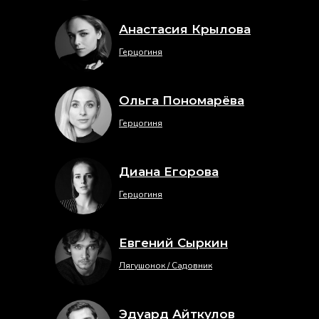
Анастасия Крылова
Герцогиня
Ольга Пономарёва
Герцогиня
Диана Егорова
Герцогиня
Евгений Сыркин
Лягушонок / Садовник
Эдуард Айткулов