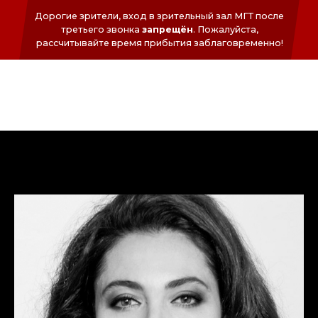
Дорогие зрители, вход в зрительный зал МГТ после
третьего звонка
запрещён
. Пожалуйста,
раcсчитывайте время прибытия заблаговременно!
ФОНД
СЕРГЕЯ
БЕЗРУКОВА