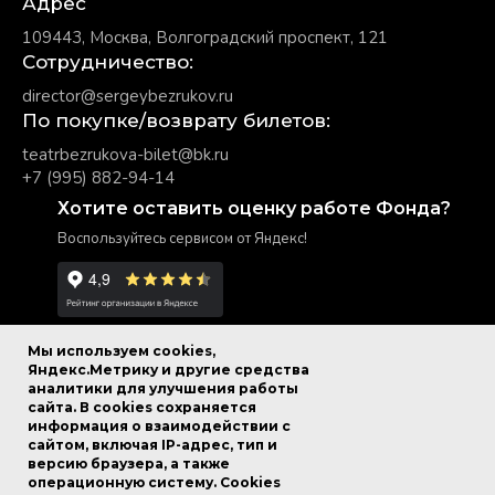
Адрес
109443, Москва, Волгоградский проспект, 121
Сотрудничество:
director@sergeybezrukov.ru
По покупке/возврату билетов:
teatrbezrukova-bilet@bk.ru
+7 (995) 882-94-14
Хотите оставить оценку работе Фонда?
Воспользуйтесь сервисом от Яндекс!
Мы используем cookies,
Яндекс.Метрику и другие средства
аналитики для улучшения работы
© Фонд Сергея Безрукова.
сайта. В cookies сохраняется
Все права защищены.
информация о взаимодействии с
сайтом, включая IP-адрес, тип и
версию браузера, а также
Политика в отношении обработки персональных данных
операционную систему. Cookies