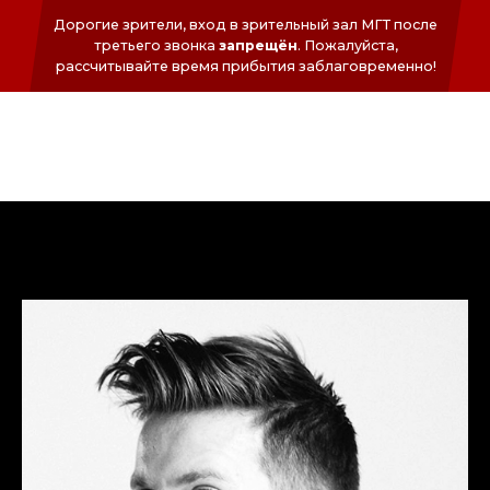
Дорогие зрители, вход в зрительный зал МГТ после
третьего звонка
запрещён
. Пожалуйста,
раcсчитывайте время прибытия заблаговременно!
ФОНД
СЕРГЕЯ
БЕЗРУКОВА