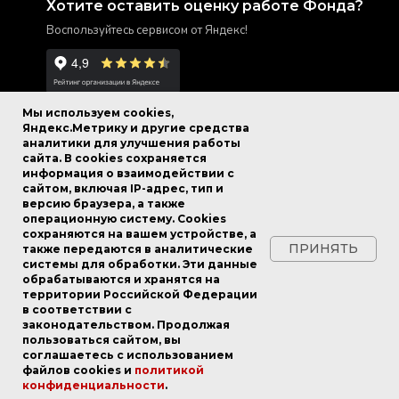
Хотите оставить оценку работе Фонда?
Воспользуйтесь сервисом от Яндекс!
Мы используем cookies,
Яндекс.Метрику и другие средства
аналитики для улучшения работы
сайта. В cookies сохраняется
© Фонд Сергея Безрукова.
информация о взаимодействии с
Все права защищены.
сайтом, включая IP-адрес, тип и
версию браузера, а также
операционную систему. Cookies
Политика в отношении обработки персональных данных
сохраняются на вашем устройстве, а
Информация о возврате билетов
ПРИНЯТЬ
также передаются в аналитические
системы для обработки. Эти данные
обрабатываются и хранятся на
*Meta — признана экстремистской организацией, запрещена
территории Российской Федерации
на территории Российской Федерации.
в соответствии с
законодательством. Продолжая
пользоваться сайтом, вы
соглашаетесь с использованием
файлов cookies и
политикой
конфиденциальности
.