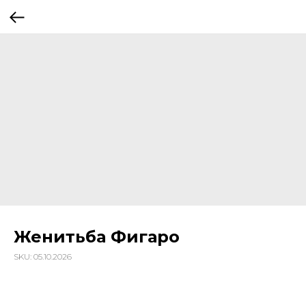
Женитьба Фигаро
SKU:
05.10.2026
2 715
р.