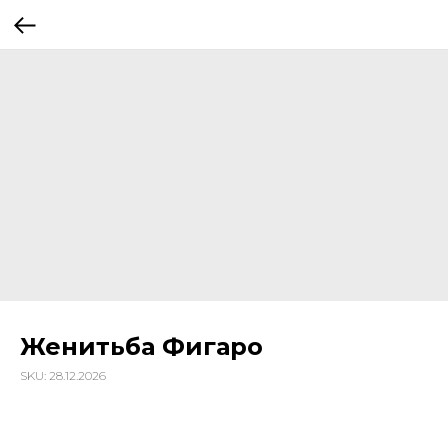
Женитьба Фигаро
SKU:
28.12.2026
2 990
р.