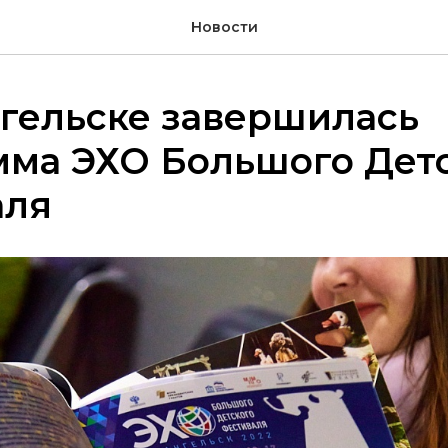
Новости
гельске завершилась
мма ЭХО Большого Дет
аля