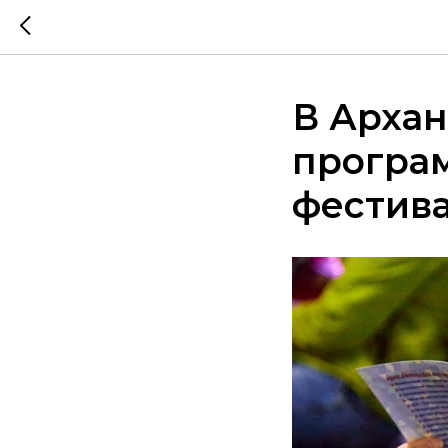
В Архан
програ
фестив