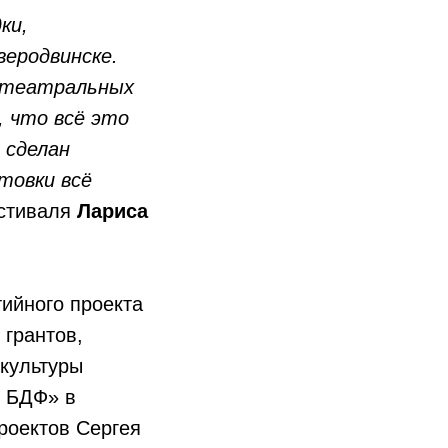
ки,
веродвинске.
з театральных
 что всё это
 сделан
товки всё
естиваля
Лариса
ийного проекта
грантов,
культуры
О БДФ» в
роектов Сергея