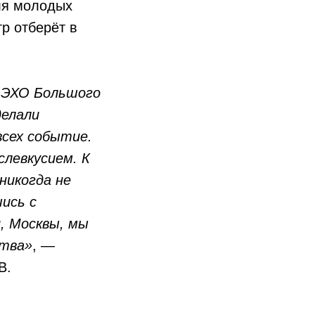
ля молодых
тр отберёт в
о ЭХО Большого
делали
всех событие.
левкусием. К
никогда не
ись с
, Москвы, мы
ства»
, —
В.