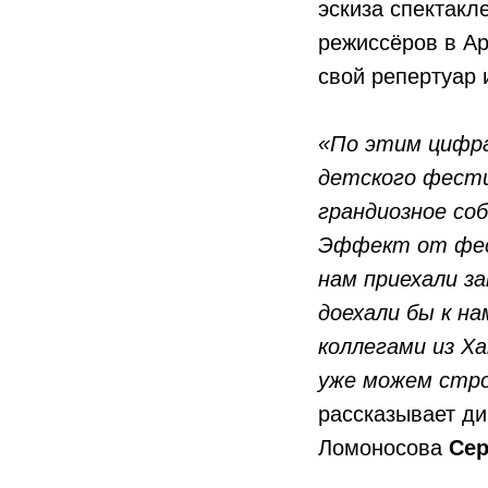
эскиза спектакл
режиссёров в Ар
свой репертуар 
«По этим цифра
детского фести
грандиозное со
Эффект от фест
нам приехали з
доехали бы к н
коллегами из Х
уже можем стр
рассказывает ди
Ломоносова
Сер