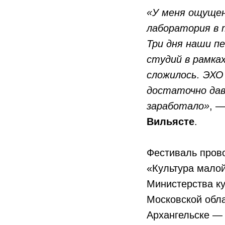
«У меня ощущен
лаборатория в т
Три дня наши п
студий в рамка
сложилось. ЭХО
достаточно дав
заработало»
, 
Вильясте
.
Фестиваль прово
«Культура мало
Министерства к
Московской обл
Архангельске — 