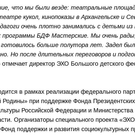
ие, что мы были везде: театральные площад
еатре кукол, кинопоказы в Архангельске и Се
едагоги очень плотно занимались с детьми и
х программы БДФ Мастерские. Мы очень рады,
 готовилось больше полутора лет. Задел был
но. Но после длительных переговоров и подго
— отмечает директор ЭХО Большого детского ф
дится в рамках реализации федерального парт
й Родины» при поддержке Фонда Президентских 
ультуры Российской Федерации и Министерства 
асти. Организаторы специального проекта «ЭХ
Фонд поддержки и развития социокультурных п