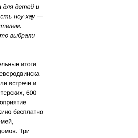
 для детей и
сть ноу-хау —
ителем.
что выбрали
ельные итоги
Северодвинска
ли встречи и
терских, 600
роприятие
Кино бесплатно
емей,
домов. Три