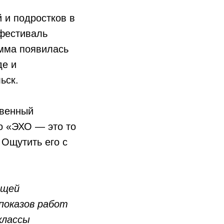
 и подростков в
 фестиваль
амма появилась
де и
льск.
твенный
о «ЭХО — это то
 Ощутить его с
ящей
показов работ
классы