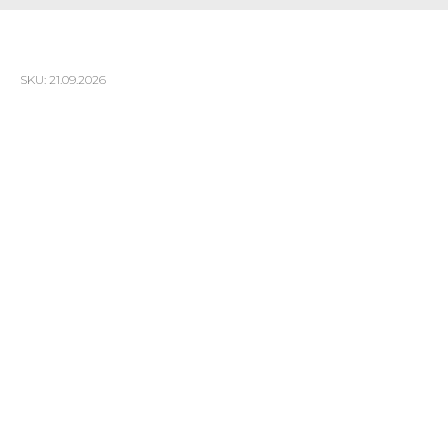
Хулиган. Исповедь
SKU:
21.09.2026
Волгоград, ЦКЗ Волгоградской филармонии