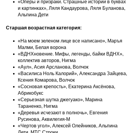
«Оперы и призраки. Страшные истории в буквах
и картинках», Ляля Кандаурова, Ляля Буланова,
Альпина Дети
Старшая возрастная категория:
«На моем зеленом лице все написано», Маръя
Малми, Белая ворона
«ВДНХновение. Мифы, легенды, байки ВДНХ»,
коллектив авторов, Нигма
«Аул», Асия Арсланова, Волчок
«Василиса Ноль Калорий», Александра Зайцева,
Ксения Комарова, Волчок
«Сосновая крепость», Екатерина Аксёнова,
Абрикобукс
«Серьезная шутка джегуако», Марина
Тараненко, Нигма
«Деревья исчезают в полночь», Евгения
Русинова, Аквилегия-М
«Чертов угол», Алексей Олейников, Альпина
Дети, МТС.Строки