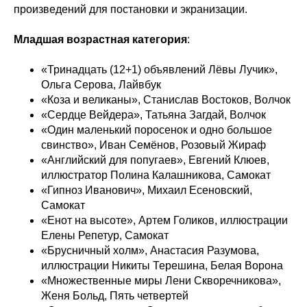
произведений для постановки и экранизации.
Младшая возрастная категория
:
«Тринадцать (12+1) объявлений Лёвы Лучик»,
Ольга Серова, Лайвбук
«Коза и великаны», Станислав Востоков, Волчок
«Сердце Вейдера», Татьяна Загдай, Волчок
«Один маленький поросенок и одно большое
свинство», Иван Семёнов, Розовый Жираф
«Английский для попугаев», Евгений Клюев,
иллюстратор Полина Калашникова, Самокат
«Гипноз Иванович», Михаил Есеновский,
Самокат
«Енот на высоте», Артем Голиков, иллюстрации
Елены Репетур, Самокат
«Брусничный холм», Анастасия Разумова,
иллюстрации Никиты Терешина, Белая Ворона
«Множественные миры Лени Скворечникова»,
Женя Больд, Пять четвертей