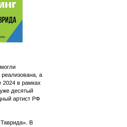
смогли
 реализована, а
е 2024 в рамках
 уже десятый
дный артист РФ
«Таврида». В