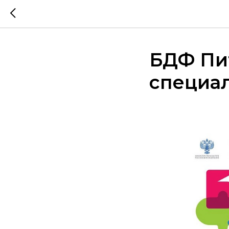
БДФ Пит
специа