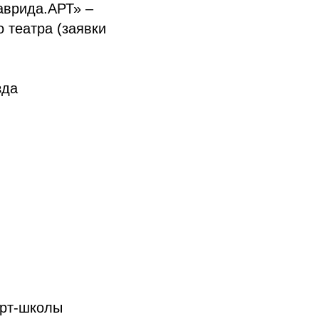
аврида.АРТ» –
о театра (заявки
зда
арт-школы