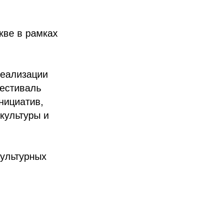
кве в рамках
реализации
Фестиваль
нициатив,
культуры и
ультурных